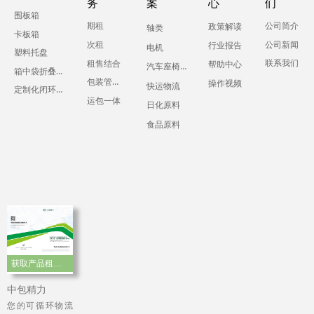
务
案
心
们
围板箱
期租
公司简介
政策解读
轴类
卡板箱
公司新闻
次租
行业报告
电机
塑料托盘
联系我们
租售结合
帮助中心
汽车座椅零部件
箱中袋折叠液体吨箱
包装管理服务
操作视频
快运物流
定制化闭环运输包装
运包一体
日化原料
食品原料
获取产品租赁手册
中包精力
您的可循环物流