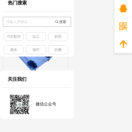
热门搜索
뀩
T12平板川字
끠
搜索
낃
汽车配件
化工
材质
녕
液体
循环
折叠
关注我们
T9九脚
微信公众号