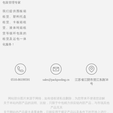
包装管理专家
我们提供围板箱
租赁、塑料托盘
租赁、卡板箱租
赁、液体吨箱租
赁等循环包装的
租赁及运包一体
化服务！
0510-86199591
sales@packpooling.cn
江苏省江阴市澄江东路58
号
网站部分图片来源于网络，如有侵权请私信删除，为您带来不便请您谅解
关于本站内部产品的说明、比较，只限于中包精力供应链内部产品，与市场其他
产品无关
关于网站内产品最大承重参数，只能应用于规定产品以及条件下的平地上进行，