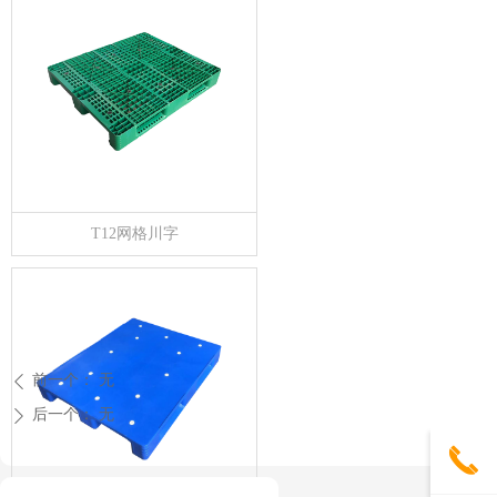
T12网格川字
前一个：
无
ꄴ
后一个：
无
ꄲ
끅