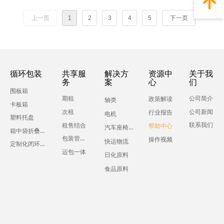
녕
上一页
1
2
3
4
5
下一页
循环包装
共享服
解决方
资源中
关于我
务
案
心
们
围板箱
期租
公司简介
政策解读
轴类
卡板箱
公司新闻
次租
行业报告
电机
塑料托盘
联系我们
租售结合
帮助中心
汽车座椅零部件
箱中袋折叠液体吨箱
包装管理服务
操作视频
快运物流
定制化闭环运输包装
运包一体
日化原料
食品原料