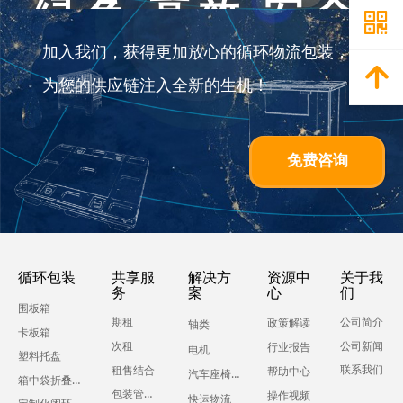
绿色 高效 安全
낃
加入我们，获得更加放心的循环物流包装，
녕
为您的供应链注入全新的生机！
免费咨询
循环包装
共享服
解决方
资源中
关于我
务
案
心
们
围板箱
期租
公司简介
政策解读
轴类
卡板箱
公司新闻
次租
行业报告
电机
塑料托盘
联系我们
租售结合
帮助中心
汽车座椅零部件
箱中袋折叠液体吨箱
包装管理服务
操作视频
快运物流