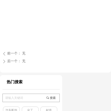
前一个：
无
ꄴ
后一个：
无
ꄲ
热门搜索
끠
搜索
汽车配件
化工
材质