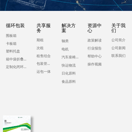
循环包装
共享服
解决方
资源中
关于我
务
案
心
们
围板箱
期租
公司简介
政策解读
轴类
卡板箱
公司新闻
次租
行业报告
电机
塑料托盘
联系我们
租售结合
帮助中心
汽车座椅零部件
箱中袋折叠液体吨箱
包装管理服务
操作视频
快运物流
定制化闭环运输包装
运包一体
日化原料
食品原料