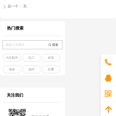
后一个：
无
ꄲ
热门搜索
끠
搜索
汽车配件
化工
材质
끅
液体
循环
折叠
뀩
낃
关注我们
녕