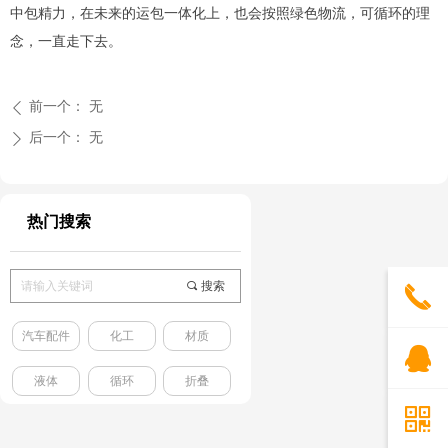
中包精力，在未来的运包一体化上，也会按照绿色物流，可循环的理
念，一直走下去。
前一个：
无
ꄴ
后一个：
无
ꄲ
热门搜索
끠
搜索
끅
汽车配件
化工
材质
뀩
液体
循环
折叠
낃