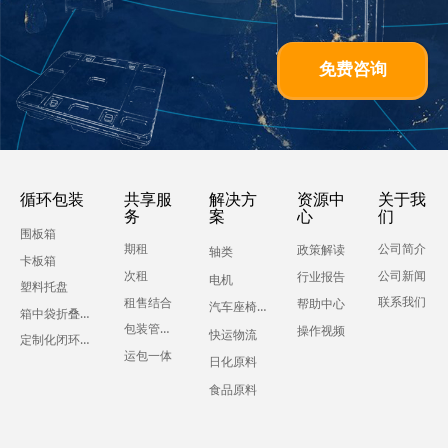
免费咨询
循环包装
共享服
解决方
资源中
关于我
务
案
心
们
围板箱
期租
公司简介
政策解读
轴类
卡板箱
公司新闻
次租
行业报告
电机
塑料托盘
联系我们
租售结合
帮助中心
汽车座椅零部件
箱中袋折叠液体吨箱
包装管理服务
操作视频
快运物流
定制化闭环运输包装
运包一体
日化原料
食品原料