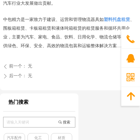
汽车行业大发展做出贡献。
中包精力是一家致力于建设、运营和管理物流器具如
塑料托盘租赁
、
围板箱租赁、卡板箱租赁和液体吨箱租赁的租赁服务和循环共用企
끅
业，主要为汽车、家电、食品、饮料、日用化学、物流仓储等行业提
供绿色、环保、安全、高效的物流包装和运输整体解决方案.......
뀩
前一个：
无
ꄴ
낃
后一个：
无
ꄲ
녕
热门搜索
끠
搜索
汽车配件
化工
材质