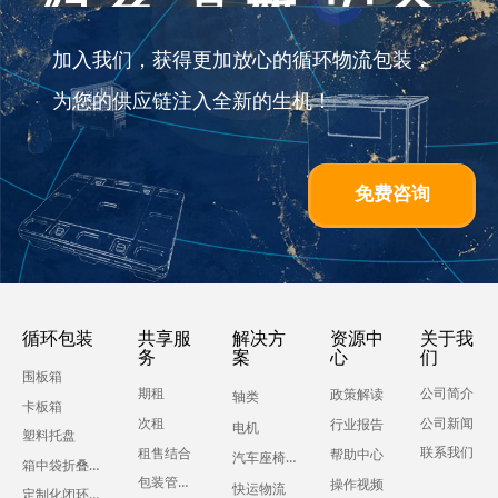
绿色 高效 安全
加入我们，获得更加放心的循环物流包装，
为您的供应链注入全新的生机！
免费咨询
循环包装
共享服
解决方
资源中
关于我
务
案
心
们
围板箱
期租
公司简介
政策解读
轴类
卡板箱
公司新闻
次租
行业报告
电机
塑料托盘
联系我们
租售结合
帮助中心
汽车座椅零部件
箱中袋折叠液体吨箱
包装管理服务
操作视频
快运物流
定制化闭环运输包装