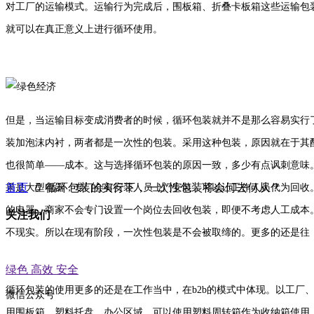
对工厂的运输模式。运输行为完成后，围板箱、折叠卡板箱这些运输包
就可以在真正意义上进行循环使用。
但是，当运输目标变成消费者的时候，循环包装就并不是那么容易实行
装加泡沫内衬，两者都是一次性的包装。采用这种包装，原因就在于其
也很简单——成本。这与选择循环包装的原因一致，多少有点讽刺意味
首页
ꄲ
循环包装的实行下，一次性包装将会何去何从？
果是大型电器，专门会有安装人员上门安装，可以让工作人员代为回收
的电器，商家不会专门设置一个岗位去回收包装，即便不考虑人工成本
关注我们
不现实。所以在现有阶段，一次性包装是不会被取缔的。更多的还是往
绿色 高效 安全
循环包装的使用更多的还是在工作当中，在b2b的模式中体现。以工厂
微信公众号
用围板箱、塑料托盘。办公区域，可以使用塑料周转箱作为收纳箱使用