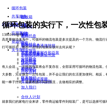
循环包装
共享服务
围板箱
循环包装的实行下，一次性包
申请试用
解决方案
期租
卡板箱
应用案例
轴类
13861618193
次租
塑料托盘
高质量物流体系中，可循环的物流包装是多次提及的一个方向。物流行
资源中心
电机
租售结合
箱中袋折叠液体吨箱
行可循环后，那些一次性的包装应该何去何从呢？
关于我们
行业报告
汽车座椅零部件和总装
包装管理服务
定制化闭环运输包装
公司简介
政策解读
快运物流
运包一体
有人会说，一次性的包装将会不复存在，全部采用可循环的物流包装。
新闻动态
帮助中心
日化原料
大多数，完全摒弃一次性包装，并不会让我们的生活更加便利。相反，
联系我们
操作说明或视频
食品原料和添加剂
能一棒子打死，需要根据不同的情况，去做相应的调整。
加入我们
合伙人计划
就拿我们的家电行业来讲，零件商运输零件到组装厂，是可以选择可循