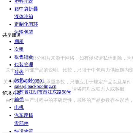
塑料托盘
箱中袋折叠
液体吨箱
定制化闭环
运输包装
共享服务
期租
次租
租售结合
网站部分图片来源于网络，如有侵权请私信删除，为
包装管理
关于本站内部产品的说明、比较，只限于中包精力供应链内
服务
运包一体
0510-86199591
关于网站内产品最大承重参数，只能应用于规定产品以及条件
sales@packpooling.cn
请咨询对应联系人或客服
江苏省江阴市澄江东路58号
解决方案
轴类
由于产品生产过程中的不确定性，最终的产品参数存在误差
电机
汽车座椅
零部件
快运物流