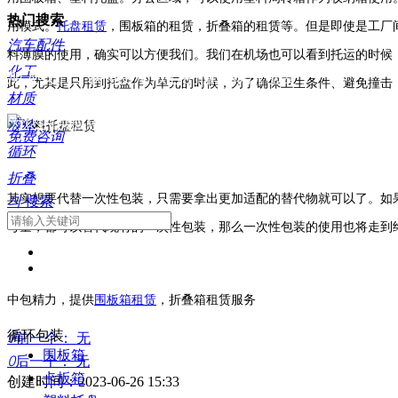
热门搜索
用模式。
托盘租赁
，围板箱的租赁，折叠箱的租赁等。但是即使是工厂
汽车配件
料薄膜的使用，确实可以方便我们。我们在机场也可以看到托运的时候
化工
加入我们，获得更加放心的循环物流包装，
此，尤其是只用到托盘作为单元的时候，为了确保卫生条件、避免撞击
材质
为您的供应链注入全新的生机！
液体
免费咨询
循环
折叠
其实想要代替一次性包装，只需要拿出更加适配的替代物就可以了。如
끠
搜索
考量，都可以替代现有的一次性包装，那么一次性包装的使用也将走到
中包精力，提供
围板箱租赁
，折叠箱租赁服务
循环包装
ꄴ
前一个：
无
围板箱
ꄲ
后一个：
无
卡板箱
创建时间：
2023-06-26
15:33