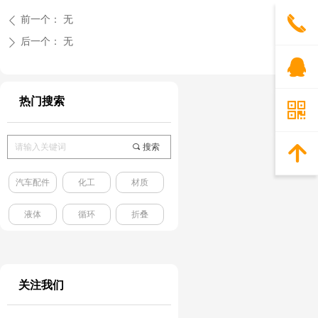
끅
前一个：
无
ꄴ
后一个：
无
ꄲ
뀩
热门搜索
낃
끠
搜索
녕
汽车配件
化工
材质
液体
循环
折叠
关注我们