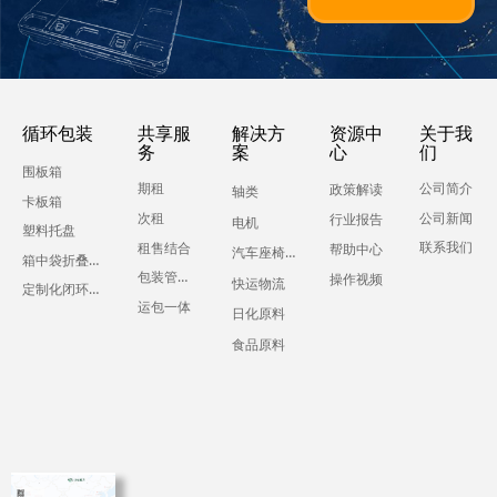
循环包装
共享服
解决方
资源中
关于我
务
案
心
们
围板箱
期租
公司简介
政策解读
轴类
卡板箱
公司新闻
次租
行业报告
电机
塑料托盘
联系我们
租售结合
帮助中心
汽车座椅零部件
箱中袋折叠液体吨箱
包装管理服务
操作视频
快运物流
定制化闭环运输包装
运包一体
日化原料
食品原料