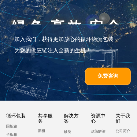
绿色 高效 安全
加入我们，获得更加放心的循环物流包装，
为您的供应链注入全新的生机！
免费咨询
循环包装
共享服
解决方
资源中
关于我
务
案
心
们
围板箱
期租
公司简介
政策解读
轴类
卡板箱