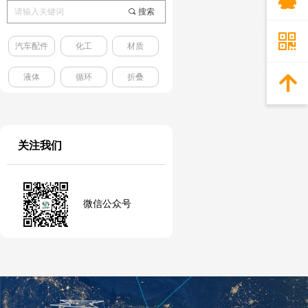
끠
搜索
낃
汽车配件
化工
材质
液体
循环
折叠
녕
关注我们
微信公众号