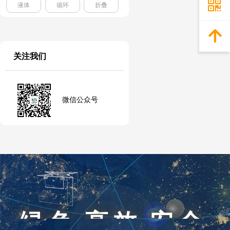
낃
液体
循环
折叠
녕
关注我们
微信公众号
绿色 高效 安全