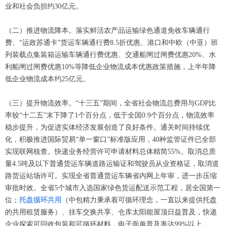
业和社会负担约30亿元。
（二）推进物流降本。落实鲜活农产品运输绿色通道免收车辆通行
费、“运政苏通卡”货运车辆通行费8.5折优惠、港口和中欧（中亚）班
列装载点集装箱运输车辆通行费优惠、交通船闸过闸费优惠20%、水
利船闸过闸费优惠10%等降低企业物流成本优惠政策措施，上半年降
低企业物流成本约25亿元。
（三）提升物流效率。“十三五”期间，全省社会物流总费用与GDP比
率较“十二五”末下降了1个百分点，低于全国0.9个百分点，物流效率
稳步提升，为促进实体经济发展创造了良好条件。通关时间持续优
化，积极推进国际贸易“单一窗口”标准版应用，40种监管证件已全部
实现联网核查。快递业务经营许可申请材料总体精简55%。取消总质
量4.5吨及以下普通货运车辆道路运输证和驾驶员从业资格证，取消道
路货运站场许可。实现全省普通货运车辆省内网上年审，进一步压缩
审批时效。全省5个城市入选国家绿色货运配送示范工程，居全国第一
位；
托盘循环共用
（中包精力秉承着可循环理念，一直以来提供托盘
的共用租赁服务）、挂车交换共享、仓库太阳能屋顶日益普及，快递
企业探索可回收包装和可循环材料，电子面单普及率达99%以上。