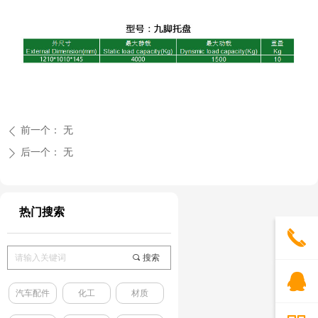
前一个：
无
ꄴ
后一个：
无
ꄲ
热门搜索
끅
끠
搜索
뀩
汽车配件
化工
材质