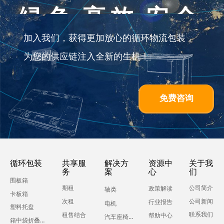
绿色 高效 安全
加入我们，获得更加放心的循环物流包装，
为您的供应链注入全新的生机！
免费咨询
循环包装
共享服
解决方
资源中
关于我
务
案
心
们
围板箱
期租
公司简介
政策解读
轴类
卡板箱
公司新闻
次租
行业报告
电机
塑料托盘
联系我们
租售结合
帮助中心
汽车座椅零部件
箱中袋折叠液体吨箱