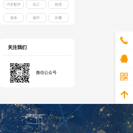
汽车配件
化工
材质
液体
循环
折叠
끅
关注我们
뀩
微信公众号
낃
녕