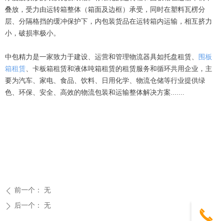
叠放，受力由运转箱整体（箱面及边框）承受，同时在塑料瓦楞分
层、分隔格挡的缓冲保护下，内包装货品在运转箱内运输，相互挤力
小，破损率极小。
中包精力是一家致力于建设、运营和管理物流器具如托盘租赁、
围板
箱租赁
、卡板箱租赁和液体吨箱租赁的租赁服务和循环共用企业，主
要为汽车、家电、食品、饮料、日用化学、物流仓储等行业提供绿
色、环保、安全、高效的物流包装和运输整体解决方案.......
前一个：
无
ꄴ
后一个：
无
ꄲ
끅