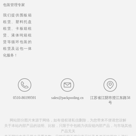
包装管理专家
我们提供围板箱
租赁、塑料托盘
租赁、卡板箱租
赁、液体吨箱租
赁等循环包装的
租赁及运包一体
化服务！
0510-86199591
sales@packpooling.cn
江苏省江阴市澄江东路58
号
网站部分图片来源于网络，如有侵权请私信删除，为您带来不便请您谅解
关于本站内部产品的说明、比较，只限于中包精力供应链内部产品，与市场其他
产品无关