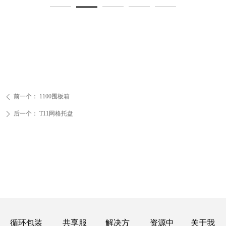
前一个：
1100围板箱
ꄴ
后一个：
T11网格托盘
ꄲ
循环包装
共享服
解决方
资源中
关于我