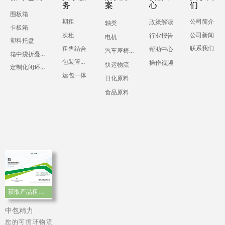
务
案
心
们
围板箱
期租
公司简介
政策解读
轴类
卡板箱
公司新闻
次租
行业报告
电机
塑料托盘
联系我们
租售结合
帮助中心
汽车座椅零部件
箱中袋折叠液体吨箱
包装管理服务
操作视频
快运物流
定制化闭环运输包装
运包一体
日化原料
食品原料
获取产品租赁手册
中包精力
您的可循环物流