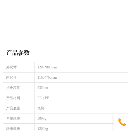
产品参数
外尺寸
1200*800mm
内尺寸
1160*760mm
折叠高度
235mm
产品材料
PE；PP
产品底座
九脚
单箱载重
300kg
끅
静态载重
1200kg