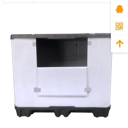
뀩
낃
녕