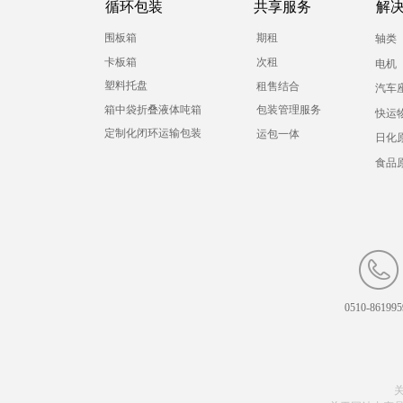
循环包装
共享服务
解
围板箱
期租
轴类
卡板箱
次租
电机
塑料托盘
租售结合
汽车
箱中袋折叠液体吨箱
包装管理服务
快运
定制化闭环运输包装
运包一体
日化
食品
0510-861995