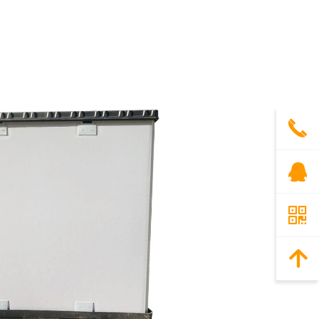
끅
뀩
낃
녕