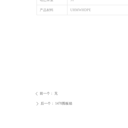
动态承重
5T
产品材料
UHMWHDPE
前一个：
无
ꄴ
后一个：
1470围板箱
ꄲ