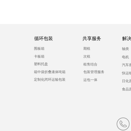
循环包装
共享服务
解
围板箱
期租
轴类
卡板箱
次租
电机
塑料托盘
租售结合
汽车
箱中袋折叠液体吨箱
包装管理服务
快运
定制化闭环运输包装
运包一体
日化
食品