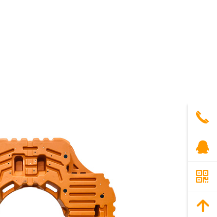
끅
뀩
낃
녕